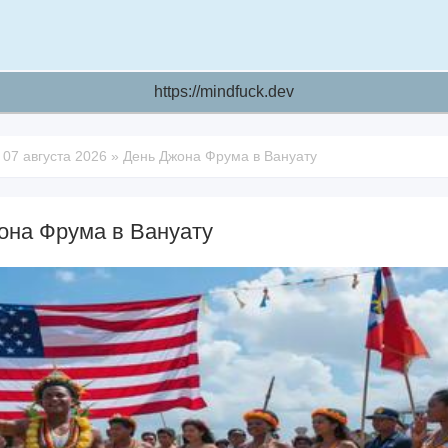
https://mindfuck.dev
»
07 августа 2026
»
День Джона Фрума в Вануату
она Фрума в Вануату