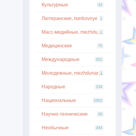
Культурные
43
Лютеранские, tserkovnye
1
Масс-медийные, mezhdunarodnye
1
Медицинские
75
Международные
501
Молодежные, mezhdunarodnye
1
Народные
234
Национальные
1052
Научно-технические
30
Необычные
344