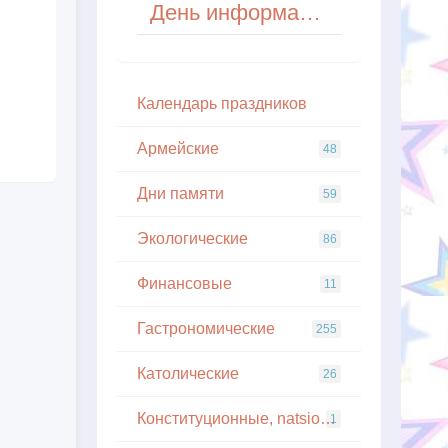
День информационной перегрузки (Information Overload Day) в США
Кaлeндapь пpaздникoв
Армейские
48
Дни памяти
59
Экологические
86
Финансовые
11
Гастрономические
255
Католические
26
Конституционные, natsionalnye
1