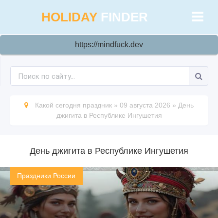
HOLIDAY
FINDER
https://mindfuck.dev
Какой сегодня праздник
»
09 августа 2026
»
День
джигита в Республике Ингушетия
День джигита в Республике Ингушетия
Праздники России