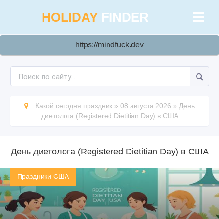
HOLIDAY
FINDER
https://mindfuck.dev
Какой сегодня праздник
»
08 августа 2026
»
День
диетолога (Registered Dietitian Day) в США
День диетолога (Registered Dietitian Day) в США
Праздники США