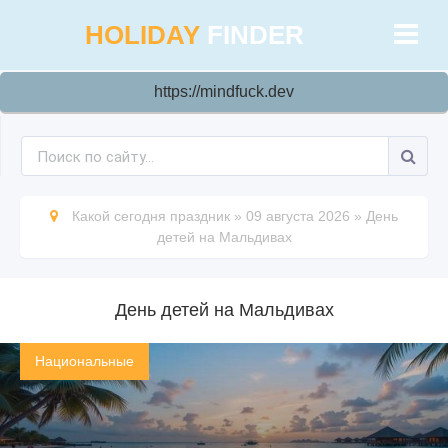
HOLIDAY
FINDER
https://mindfuck.dev
Какой сегодня праздник
»
09 августа 2026
»
День
детей на Мальдивах
День детей на Мальдивах
Национальные