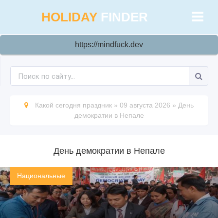
HOLIDAY
FINDER
https://mindfuck.dev
Какой сегодня праздник
»
09 августа 2026
»
День
демократии в Непале
День демократии в Непале
Национальные