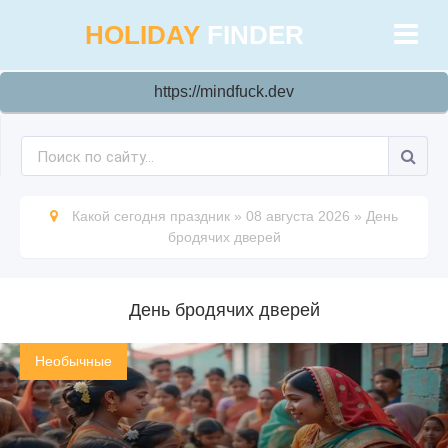
HOLIDAY
FINDER
https://mindfuck.dev
Какой сегодня праздник
»
08 августа 2026
»
День
бродячих дверей
День бродячих дверей
Необычные