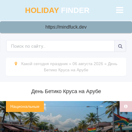
HOLIDAY
FINDER
https://mindfuck.dev
Какой сегодня праздник
»
06 августа 2026
»
День
Бетико Круса на Арубе
День Бетико Круса на Арубе
Национальные