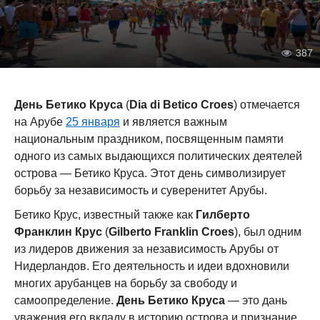
387
День Бетико Круса
(
Dia di Betico Croes
) отмечается
на Арубе
25 января
и является важным
национальным праздником, посвященным памяти
одного из самых выдающихся политических деятелей
острова — Бетико Круса. Этот день символизирует
борьбу за независимость и суверенитет Арубы.
Бетико Крус, известный также как
Гилберто
Франклин Крус
(
Gilberto Franklin Croes
), был одним
из лидеров движения за независимость Арубы от
Нидерландов. Его деятельность и идеи вдохновили
многих арубанцев на борьбу за свободу и
самоопределение.
День Бетико Круса
— это дань
уважения его вкладу в историю острова и признание