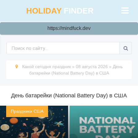
HOLIDAY
FINDER
https://mindfuck.dev
Какой сегодня праздник
»
08 августа 2026
»
День
батарейки (National Battery Day) в США
День батарейки (National Battery Day) в США
Праздники США