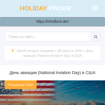
HOLIDAY
FINDER
https://mindfuck.dev
Какой сегодня праздник
»
08 августа 2026
»
День
авиации (National Aviation Day) в США
День авиации (National Aviation Day) в США
Праздники США