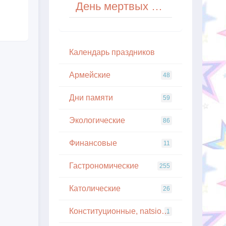
День мертвых (Day of the Dead) в Латинской Америке
Кaлeндapь пpaздникoв
Армейские
48
Дни памяти
59
Экологические
86
Финансовые
11
Гастрономические
255
Католические
26
Конституционные, natsionalnye
1