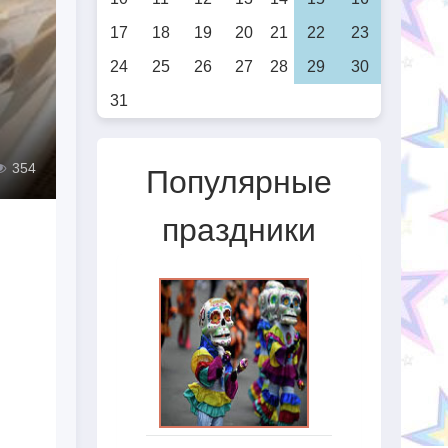
17
18
19
20
21
22
23
24
25
26
27
28
29
30
31
354
Популярные
праздники