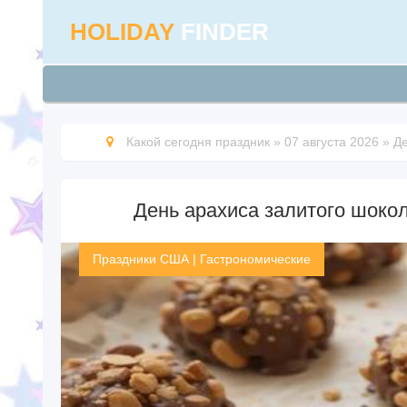
HOLIDAY
FINDER
Какой сегодня праздник
»
07 августа 2026
»
Де
День арахиса залитого шокол
Праздники США
|
Гастрономические