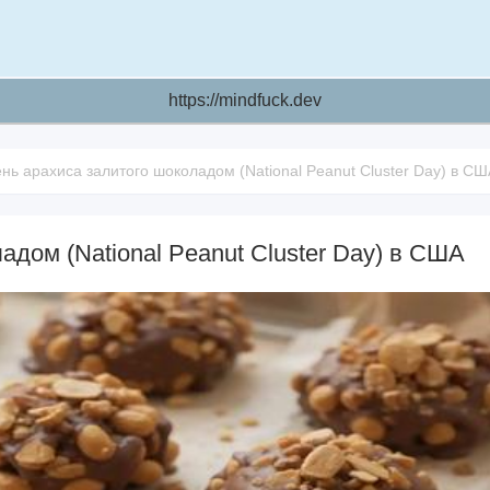
https://mindfuck.dev
нь арахиса залитого шоколадом (National Peanut Cluster Day) в СШ
адом (National Peanut Cluster Day) в США