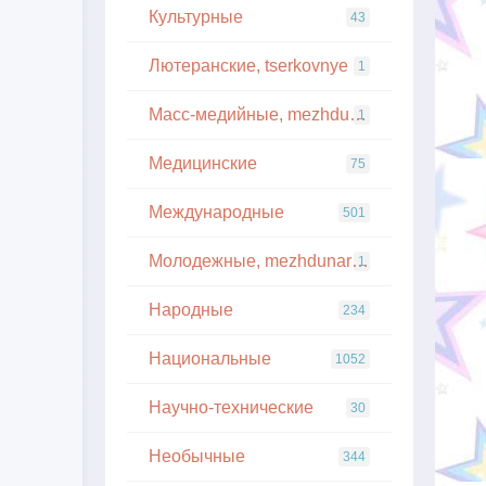
Культурные
43
Лютеранские, tserkovnye
1
Масс-медийные, mezhdunarodnye
1
Медицинские
75
Международные
501
Молодежные, mezhdunarodnye
1
Народные
234
Национальные
1052
Научно-технические
30
Необычные
344