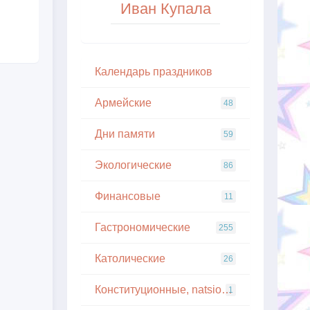
Иван Купала
Кaлeндapь пpaздникoв
Армейские
48
Дни памяти
59
Экологические
86
Финансовые
11
Гастрономические
255
Католические
26
Конституционные, natsionalnye
1