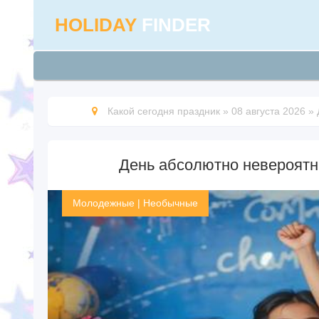
HOLIDAY
FINDER
Какой сегодня праздник
»
08 августа 2026
»
День абсолютно невероятных
Молодежные
|
Необычные