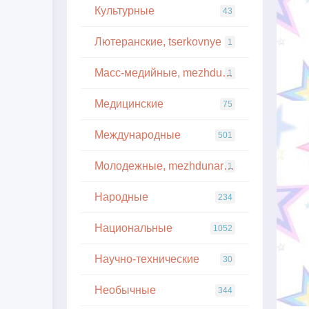
Культурные
43
Лютеранские, tserkovnye
1
Масс-медийные, mezhdunarodnye
1
Медицинские
75
Международные
501
Молодежные, mezhdunarodnye
1
Народные
234
Национальные
1052
Научно-технические
30
Необычные
344