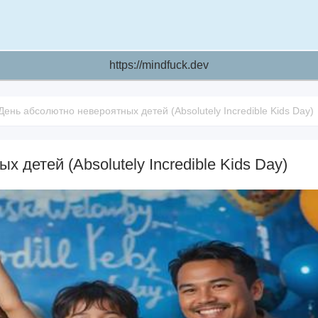
https://mindfuck.dev
День абсолютно невероятных детей (Absolutely Incredible Kids Day)
 детей (Absolutely Incredible Kids Day)