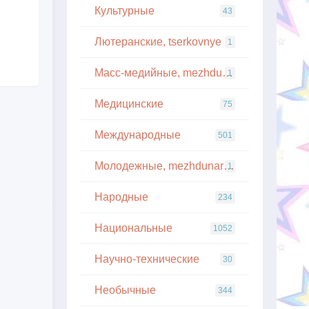
Культурные
43
Лютеранские, tserkovnye
1
Масс-медийные, mezhdunarodnye
1
Медицинские
75
Международные
501
Молодежные, mezhdunarodnye
1
Народные
234
Национальные
1052
Научно-технические
30
Необычные
344