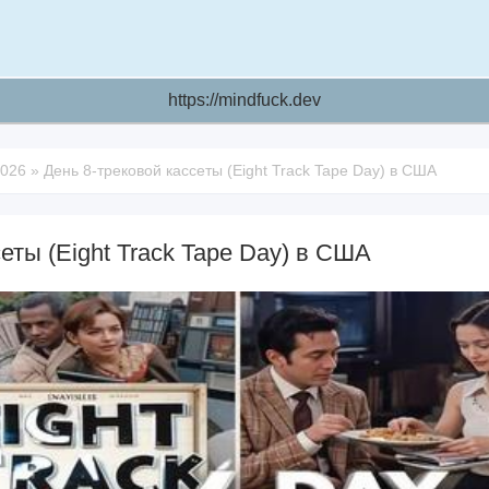
https://mindfuck.dev
2026
»
День 8-трековой кассеты (Eight Track Tape Day) в США
еты (Eight Track Tape Day) в США