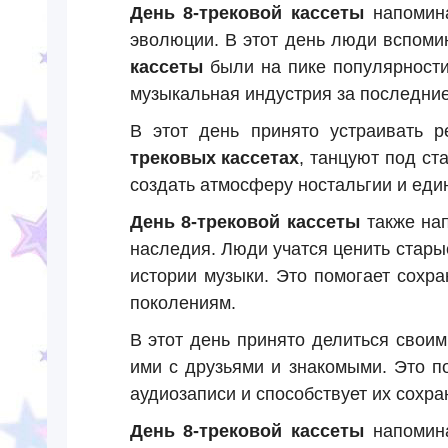
День 8-трековой кассеты
напомина
эволюции. В этот день люди вспоми
кассеты
были на пике популярности.
музыкальная индустрия за последние
В этот день принято устраивать 
трековых кассетах
, танцуют под ст
создать атмосферу ностальгии и еди
День 8-трековой кассеты
также нап
наследия. Люди учатся ценить стары
истории музыки. Это помогает сохр
поколениям.
В этот день принято делиться свои
ими с друзьями и знакомыми. Это п
аудиозаписи и способствует их сохра
День 8-трековой кассеты
напомина