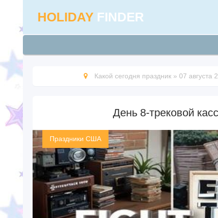
HOLIDAY
FINDER
Какой сегодня праздник
»
07 августа 
День 8-трековой касс
Праздники США