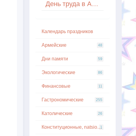
День труда в Австралии
Кaлeндapь пpaздникoв
Армейские
48
Дни памяти
59
Экологические
86
Финансовые
11
Гастрономические
255
Католические
26
Конституционные, natsionalnye
1