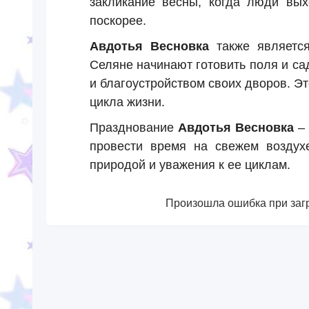
закликание весны, когда люди вых
поскорее.
Авдотья Весновка
также является
Селяне начинают готовить поля и са
и благоустройством своих дворов. Э
цикла жизни.
Празднование
Авдотья Весновка
– 
провести время на свежем воздух
природой и уважения к ее циклам.
Произошла ошибка при загр