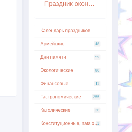
Праздник окончания уборки урожая (Самайн) в Ирландии
Кaлeндapь пpaздникoв
Армейские
48
Дни памяти
59
Экологические
86
Финансовые
11
Гастрономические
255
Католические
26
Конституционные, natsionalnye
1