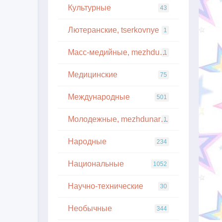
Культурные
43
Лютеранские, tserkovnye
1
Масс-медийные, mezhdunarodnye
1
Медицинские
75
Международные
501
Молодежные, mezhdunarodnye
1
Народные
234
Национальные
1052
Научно-технические
30
Необычные
344