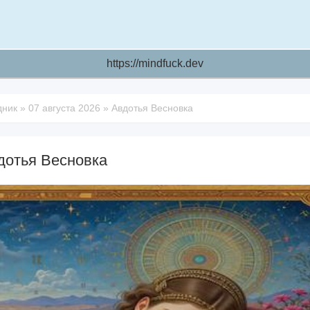
https://mindfuck.dev
дник
»
07 августа 2026
»
Авдотья Весновка
дотья Весновка