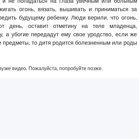
р и не попадаться на глаза увечным или больным
игать огонь, вязать, вышивать и приниматься за
редить будущему ребенку. Люди верили, что огонь,
т день, оставит отметину на теле младенца,
у, а убогие передадут ему свое уродство, если же
е предметы, то дитя родится болезненным или роды
узке видео. Пожалуйста, попробуйте позже.