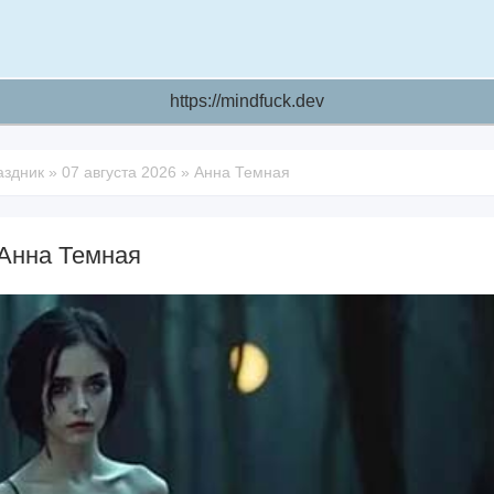
https://mindfuck.dev
аздник
»
07 августа 2026
»
Анна Темная
Анна Темная