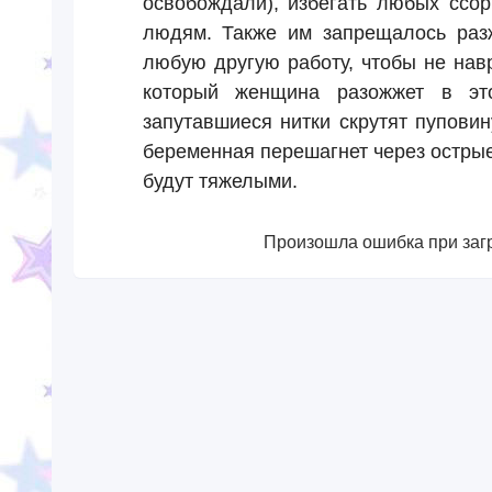
освобождали), избегать любых ссо
людям. Также им запрещалось разж
любую другую работу, чтобы не нав
который женщина разожжет в это
запутавшиеся нитки скрутят пуповин
беременная перешагнет через остры
будут тяжелыми.
Произошла ошибка при загр