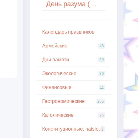
День разума (National Day of Reason) в США
Кaлeндapь пpaздникoв
Армейские
48
Дни памяти
59
Экологические
86
Финансовые
11
Гастрономические
255
Католические
26
Конституционные, natsionalnye
1