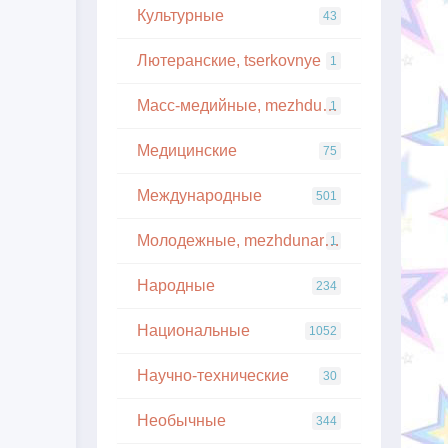
Культурные
43
Лютеранские, tserkovnye
1
Масс-медийные, mezhdunarodnye
1
Медицинские
75
Международные
501
Молодежные, mezhdunarodnye
1
Народные
234
Национальные
1052
Научно-технические
30
Необычные
344