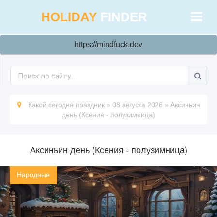
HOLIDAY
FINDER
https://mindfuck.dev
Какой сегодня праздник
»
08 августа 2026
»
Аксиньин
день (Ксения - полузимница)
Аксиньин день (Ксения - полузимница)
Народные