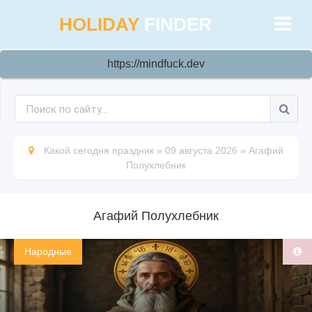
HOLIDAY
FINDER
https://mindfuck.dev
Какой сегодня праздник
»
09 августа 2026
»
Агафий
Полухлебник
Агафий Полухлебник
Народные